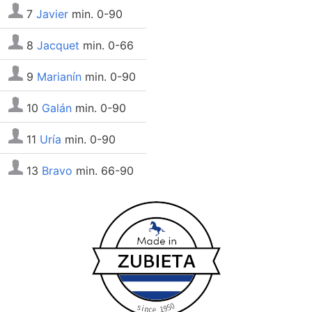
7
Javier
min. 0-90
8
Jacquet
min. 0-66
9
Marianín
min. 0-90
10
Galán
min. 0-90
11
Uría
min. 0-90
13
Bravo
min. 66-90