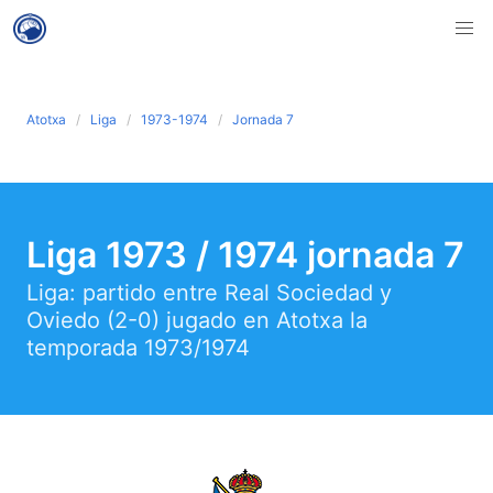
Atotxa
Liga
1973-1974
Jornada 7
Liga 1973 / 1974 jornada 7
Liga: partido entre Real Sociedad y
Oviedo (2-0) jugado en Atotxa la
temporada 1973/1974