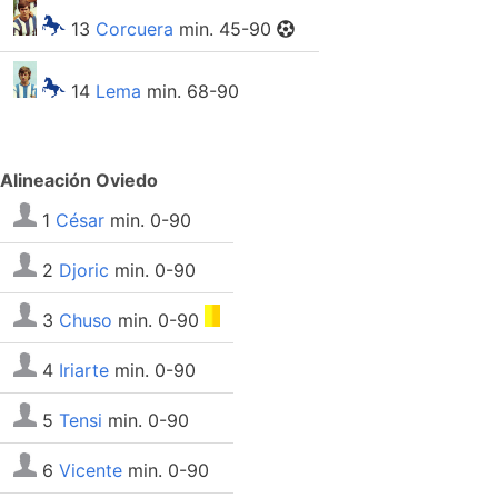
13
Corcuera
min. 45-90
14
Lema
min. 68-90
Alineación Oviedo
1
César
min. 0-90
2
Djoric
min. 0-90
3
Chuso
min. 0-90
4
Iriarte
min. 0-90
5
Tensi
min. 0-90
6
Vicente
min. 0-90