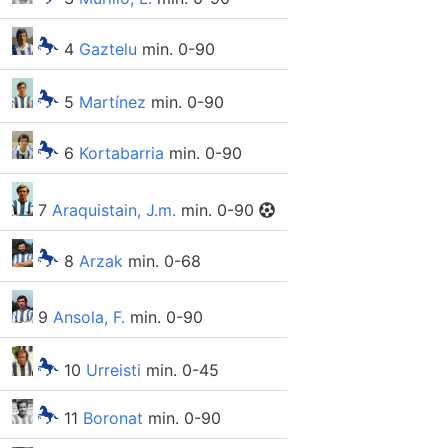
4
Gaztelu
min. 0-90
5
Martínez
min. 0-90
6
Kortabarria
min. 0-90
7
Araquistain, J.m.
min. 0-90
8
Arzak
min. 0-68
9
Ansola, F.
min. 0-90
10
Urreisti
min. 0-45
11
Boronat
min. 0-90