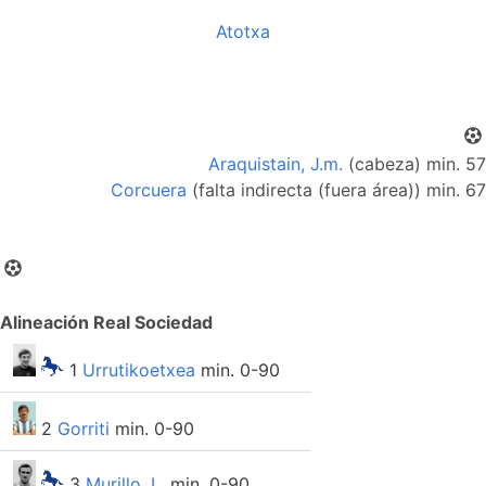
Atotxa
Araquistain, J.m.
(cabeza) min. 57
Corcuera
(falta indirecta (fuera área)) min. 67
Alineación Real Sociedad
1
Urrutikoetxea
min. 0-90
2
Gorriti
min. 0-90
3
Murillo, L.
min. 0-90