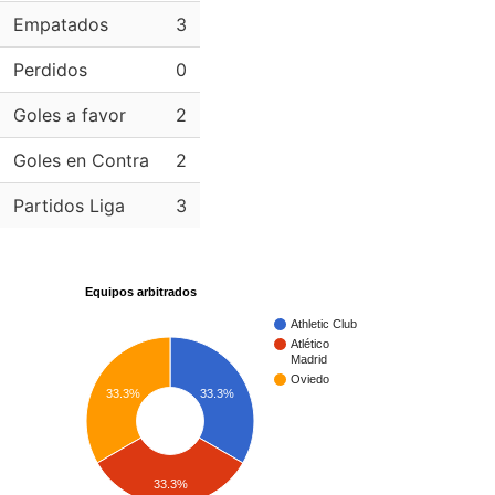
Empatados
3
Perdidos
0
Goles a favor
2
Goles en Contra
2
Partidos Liga
3
Equipos arbitrados
Athletic Club
Atlético
Madrid
Oviedo
33.3%
33.3%
33.3%