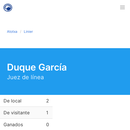
Atotxa
Linier
Duque García
Juez de línea
De local
2
De visitante
1
Ganados
0