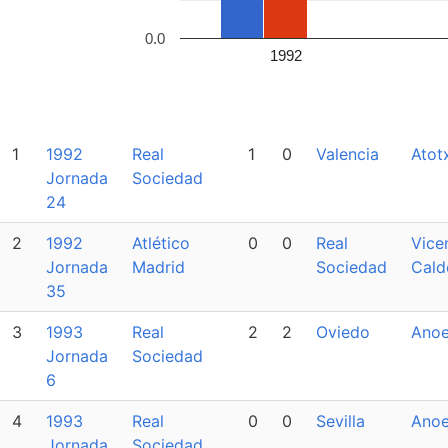
0.0
1992
1
1992
Real
1
0
Valencia
Atot
Jornada
Sociedad
24
2
1992
Atlético
0
0
Real
Vice
Jornada
Madrid
Sociedad
Cald
35
3
1993
Real
2
2
Oviedo
Anoe
Jornada
Sociedad
6
4
1993
Real
0
0
Sevilla
Anoe
Jornada
Sociedad