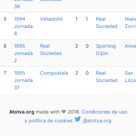
36
5
1994
Valladolid
1
1
Real
Nue
Jornada
Sociedad
Zorri
8
6
1995
Real
2
0
Sporting
Anoe
Jornada
Sociedad
Gijón
2
7
1995
Compostela
2
0
Real
San
Jornada
Sociedad
Láza
37
Atotxa.org
made with 💙 2018.
Condiciones de uso
y política de cookies
@atotxa.org