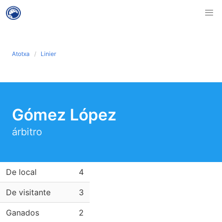
Atotxa
Linier
Gómez López
árbitro
De local
4
De visitante
3
Ganados
2