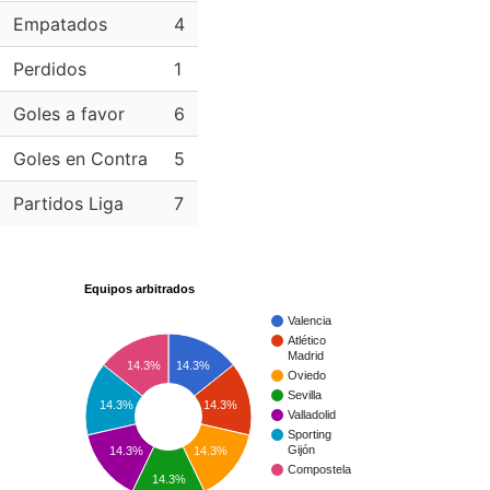
Empatados
4
Perdidos
1
Goles a favor
6
Goles en Contra
5
Partidos Liga
7
Equipos arbitrados
Valencia
Atlético
Madrid
14.3%
14.3%
Oviedo
Sevilla
14.3%
14.3%
Valladolid
Sporting
Gijón
14.3%
14.3%
Compostela
14.3%