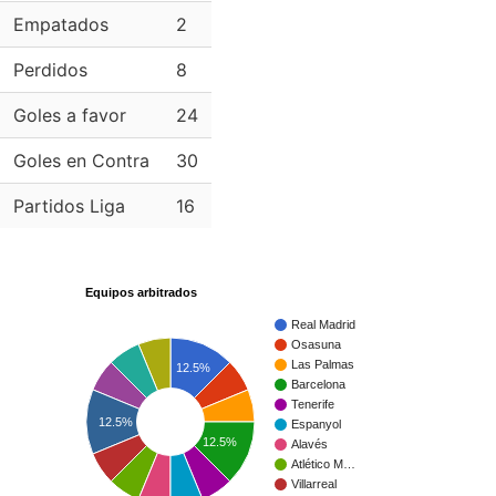
Empatados
2
Perdidos
8
Goles a favor
24
Goles en Contra
30
Partidos Liga
16
Equipos arbitrados
Real Madrid
Osasuna
Las Palmas
12.5%
Barcelona
Tenerife
12.5%
Espanyol
12.5%
Alavés
Atlético M…
Villarreal