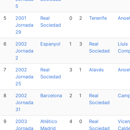
5
5
2001
Real
0
2
Tenerife
Anoe
Jornada
Sociedad
29
6
2002
Espanyol
1
3
Real
Lluis
Jornada
Sociedad
Comp
2
7
2002
Real
3
1
Alavés
Anoe
Jornada
Sociedad
25
8
2002
Barcelona
2
1
Real
Camp
Jornada
Sociedad
31
9
2003
Atlético
4
0
Real
Vicen
Jornada
Madrid
Sociedad
Cald