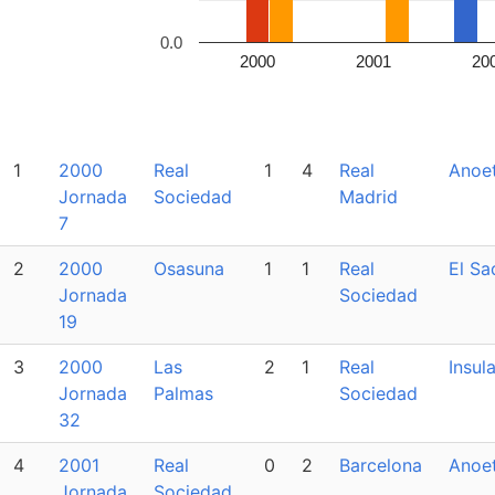
0.0
2000
2001
20
1
2000
Real
1
4
Real
Anoe
Jornada
Sociedad
Madrid
7
2
2000
Osasuna
1
1
Real
El Sa
Jornada
Sociedad
19
3
2000
Las
2
1
Real
Insula
Jornada
Palmas
Sociedad
32
4
2001
Real
0
2
Barcelona
Anoe
Jornada
Sociedad