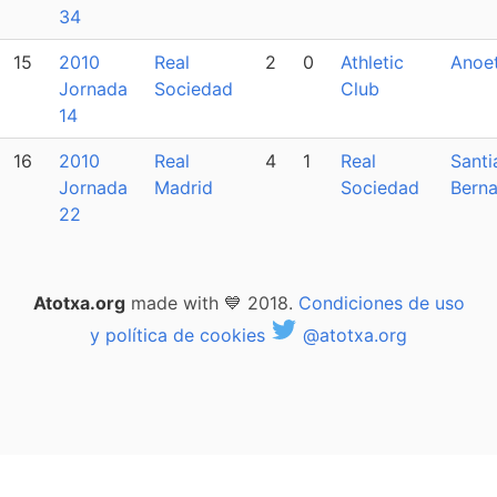
34
15
2010
Real
2
0
Athletic
Anoe
Jornada
Sociedad
Club
14
16
2010
Real
4
1
Real
Santi
Jornada
Madrid
Sociedad
Bern
22
Atotxa.org
made with 💙 2018.
Condiciones de uso
y política de cookies
@atotxa.org