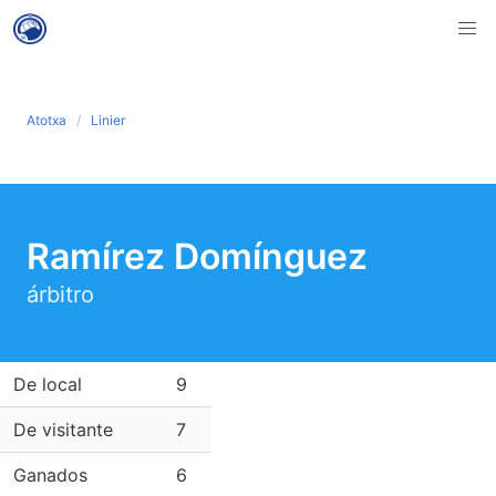
Atotxa
Linier
Ramírez Domínguez
árbitro
De local
9
De visitante
7
Ganados
6