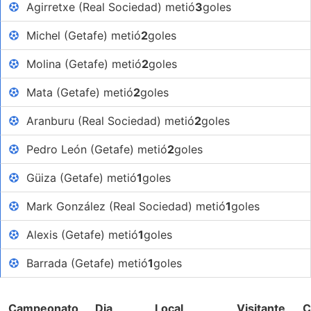
Agirretxe (Real Sociedad) metió
3
goles
Michel (Getafe) metió
2
goles
Molina (Getafe) metió
2
goles
Mata (Getafe) metió
2
goles
Aranburu (Real Sociedad) metió
2
goles
Pedro León (Getafe) metió
2
goles
Güiza (Getafe) metió
1
goles
Mark González (Real Sociedad) metió
1
goles
Alexis (Getafe) metió
1
goles
Barrada (Getafe) metió
1
goles
Campeonato
Dia
Local
Visitante
C