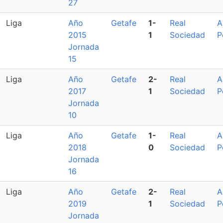
27
Liga
Año
Getafe
1-
Real
A
2015
1
Sociedad
P
Jornada
15
Liga
Año
Getafe
2-
Real
A
2017
1
Sociedad
P
Jornada
10
Liga
Año
Getafe
1-
Real
A
2018
0
Sociedad
P
Jornada
16
Liga
Año
Getafe
2-
Real
A
2019
1
Sociedad
P
Jornada