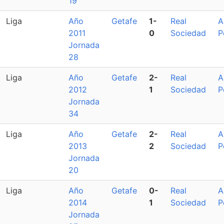
19
Liga
Año
Getafe
1-
Real
A
2011
0
Sociedad
P
Jornada
28
Liga
Año
Getafe
2-
Real
A
2012
1
Sociedad
P
Jornada
34
Liga
Año
Getafe
2-
Real
A
2013
2
Sociedad
P
Jornada
20
Liga
Año
Getafe
0-
Real
A
2014
1
Sociedad
P
Jornada