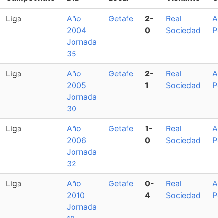
Liga
Año
Getafe
2-
Real
A
2004
0
Sociedad
P
Jornada
35
Liga
Año
Getafe
2-
Real
A
2005
1
Sociedad
P
Jornada
30
Liga
Año
Getafe
1-
Real
A
2006
0
Sociedad
P
Jornada
32
Liga
Año
Getafe
0-
Real
A
2010
4
Sociedad
P
Jornada