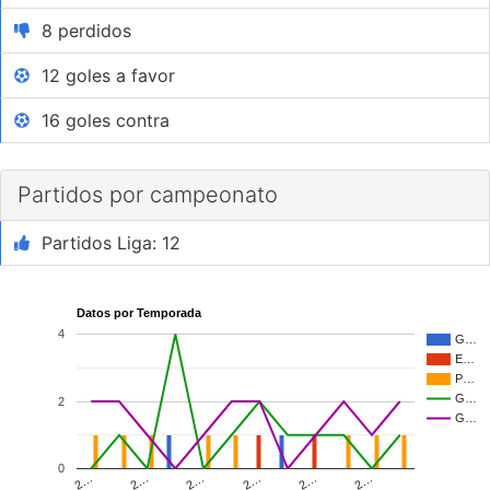
8 perdidos
12 goles a favor
16 goles contra
Partidos por campeonato
Partidos Liga: 12
Datos por Temporada
4
G…
E…
P…
G…
2
G…
0
2…
2…
2…
2…
2…
2…