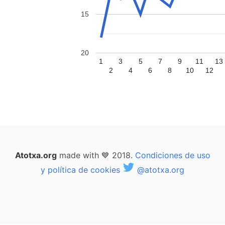
15
20
1
3
5
7
9
11
13
2
4
6
8
10
12
Atotxa.org
made with 💙 2018.
Condiciones de uso
y política de cookies
@atotxa.org