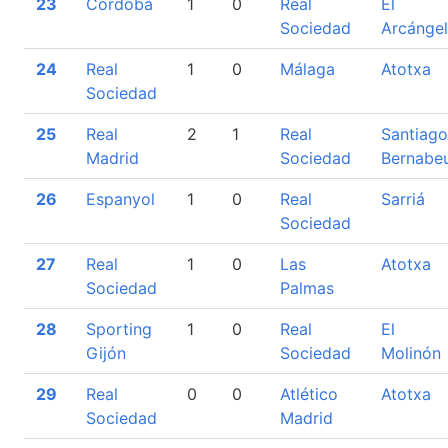
23
Córdoba
1
0
Real
El
Sociedad
Arcángel
24
Real
1
0
Málaga
Atotxa
Sociedad
25
Real
2
1
Real
Santiago
Madrid
Sociedad
Bernabe
26
Espanyol
1
0
Real
Sarriá
Sociedad
27
Real
1
0
Las
Atotxa
Sociedad
Palmas
28
Sporting
1
0
Real
El
Gijón
Sociedad
Molinón
29
Real
0
0
Atlético
Atotxa
Sociedad
Madrid