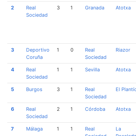
2
Real
3
1
Granada
Atotxa
Sociedad
3
Deportivo
1
0
Real
Riazor
Coruña
Sociedad
4
Real
1
1
Sevilla
Atotxa
Sociedad
5
Burgos
3
1
Real
El Plantí
Sociedad
6
Real
2
1
Córdoba
Atotxa
Sociedad
7
Málaga
1
1
Real
La