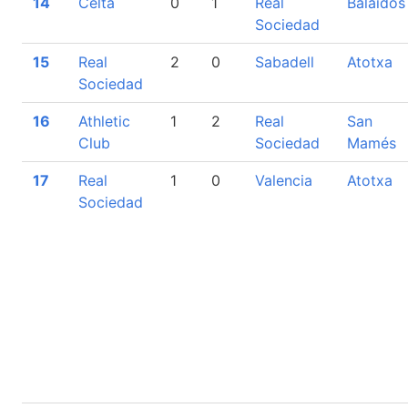
14
Celta
0
1
Real
Balaidos
Sociedad
15
Real
2
0
Sabadell
Atotxa
Sociedad
16
Athletic
1
2
Real
San
Club
Sociedad
Mamés
17
Real
1
0
Valencia
Atotxa
Sociedad