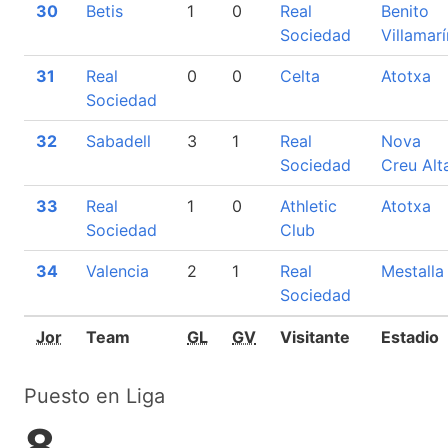
30
Betis
1
0
Real
Benito
Sociedad
Villamarí
31
Real
0
0
Celta
Atotxa
Sociedad
32
Sabadell
3
1
Real
Nova
Sociedad
Creu Alt
33
Real
1
0
Athletic
Atotxa
Sociedad
Club
34
Valencia
2
1
Real
Mestalla
Sociedad
Jor
Team
GL
GV
Visitante
Estadio
Puesto en Liga
8