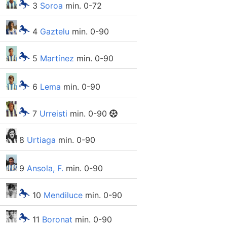
3
Soroa
min. 0-72
4
Gaztelu
min. 0-90
5
Martínez
min. 0-90
6
Lema
min. 0-90
7
Urreisti
min. 0-90
8
Urtiaga
min. 0-90
9
Ansola, F.
min. 0-90
10
Mendiluce
min. 0-90
11
Boronat
min. 0-90