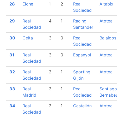
28
Elche
1
2
Real
Altabix
Sociedad
29
Real
4
1
Racing
Atotxa
Sociedad
Santander
30
Celta
3
0
Real
Balaidos
Sociedad
31
Real
3
0
Espanyol
Atotxa
Sociedad
32
Real
2
1
Sporting
Atotxa
Sociedad
Gijón
33
Real
3
1
Real
Santiago
Madrid
Sociedad
Bernabe
34
Real
3
1
Castellón
Atotxa
Sociedad