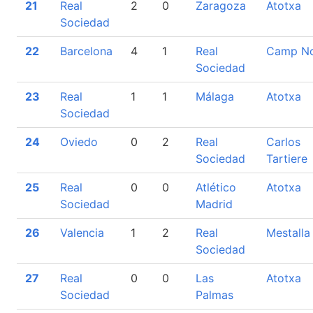
21
Real
2
0
Zaragoza
Atotxa
Sociedad
22
Barcelona
4
1
Real
Camp N
Sociedad
23
Real
1
1
Málaga
Atotxa
Sociedad
24
Oviedo
0
2
Real
Carlos
Sociedad
Tartiere
25
Real
0
0
Atlético
Atotxa
Sociedad
Madrid
26
Valencia
1
2
Real
Mestalla
Sociedad
27
Real
0
0
Las
Atotxa
Sociedad
Palmas