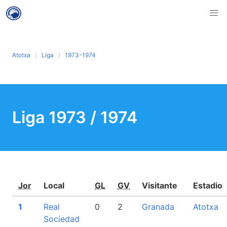
Atotxa
Liga
1973-1974
Liga 1973 / 1974
Jor
Local
GL
GV
Visitante
Estadio
1
Real
0
2
Granada
Atotxa
Sociedad