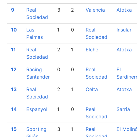
9
Real
3
2
Valencia
Atotxa
Sociedad
10
Las
1
0
Real
Insular
Palmas
Sociedad
11
Real
2
1
Elche
Atotxa
Sociedad
12
Racing
0
0
Real
El
Santander
Sociedad
Sardiner
13
Real
2
1
Celta
Atotxa
Sociedad
14
Espanyol
1
0
Real
Sarriá
Sociedad
15
Sporting
3
1
Real
El Molin
Gijón
Sociedad