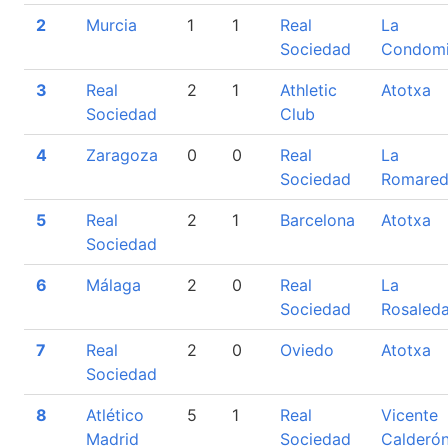
2
Murcia
1
1
Real
La
Sociedad
Condom
3
Real
2
1
Athletic
Atotxa
Sociedad
Club
4
Zaragoza
0
0
Real
La
Sociedad
Romare
5
Real
2
1
Barcelona
Atotxa
Sociedad
6
Málaga
2
0
Real
La
Sociedad
Rosaled
7
Real
2
0
Oviedo
Atotxa
Sociedad
8
Atlético
5
1
Real
Vicente
Madrid
Sociedad
Calderó