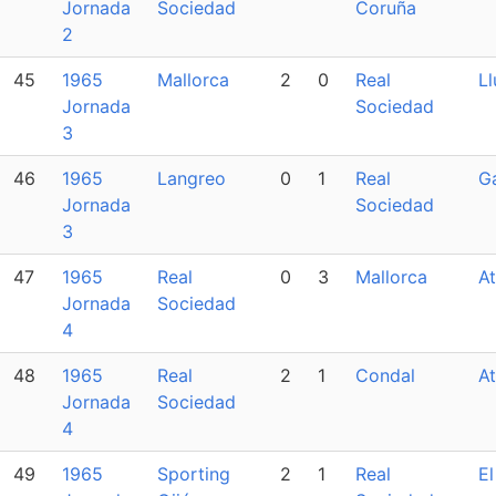
Jornada
Sociedad
Coruña
2
45
1965
Mallorca
2
0
Real
Ll
Jornada
Sociedad
3
46
1965
Langreo
0
1
Real
G
Jornada
Sociedad
3
47
1965
Real
0
3
Mallorca
A
Jornada
Sociedad
4
48
1965
Real
2
1
Condal
A
Jornada
Sociedad
4
49
1965
Sporting
2
1
Real
El