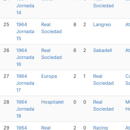
Jornada
Sociedad
14
25
1964
Real
8
2
Langreo
A
Jornada
Sociedad
15
26
1964
Real
6
2
Sabadell
A
Jornada
Sociedad
16
27
1964
Europa
2
1
Real
Ca
Jornada
Sociedad
S
17
28
1964
Hospitalet
0
0
Real
Mu
Jornada
Sociedad
Ho
18
29
1964
Real
2
0
Racing
A