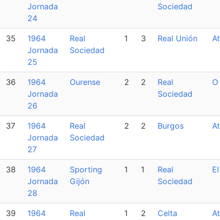
Jornada
Sociedad
24
35
1964
Real
1
3
Real Unión
A
Jornada
Sociedad
25
36
1964
Ourense
2
2
Real
O
Jornada
Sociedad
26
37
1964
Real
2
2
Burgos
A
Jornada
Sociedad
27
38
1964
Sporting
1
1
Real
El
Jornada
Gijón
Sociedad
28
39
1964
Real
1
2
Celta
A