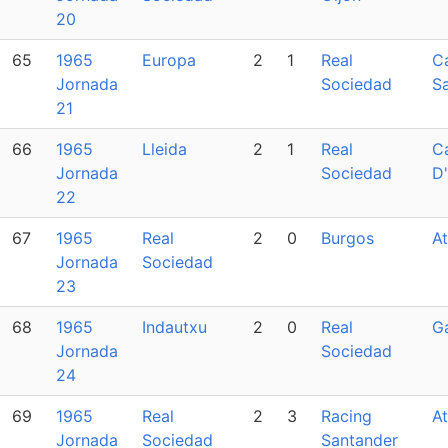
20
65
1965
Europa
2
1
Real
Ca
Jornada
Sociedad
S
21
66
1965
Lleida
2
1
Real
C
Jornada
Sociedad
D
22
67
1965
Real
2
0
Burgos
A
Jornada
Sociedad
23
68
1965
Indautxu
2
0
Real
Ga
Jornada
Sociedad
24
69
1965
Real
2
3
Racing
A
Jornada
Sociedad
Santander