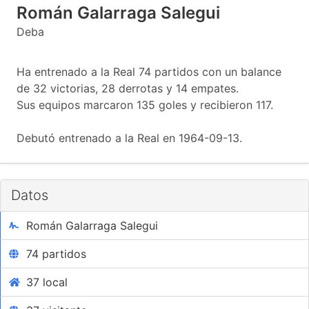
Román Galarraga Salegui
Deba
Ha entrenado a la Real 74 partidos con un balance
de 32 victorias, 28 derrotas y 14 empates.
Sus equipos marcaron 135 goles y recibieron 117.
Debutó entrenado a la Real en 1964-09-13.
Datos
Román Galarraga Salegui
74 partidos
37 local