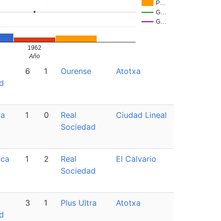
P…
G…
G…
1962
Año
6
1
Ourense
Atotxa
d
ra
1
0
Real
Ciudad Lineal
Sociedad
nca
1
2
Real
El Calvario
Sociedad
3
1
Plus Ultra
Atotxa
d