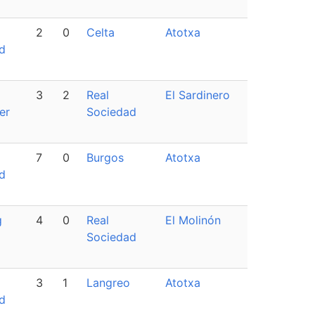
2
0
Celta
Atotxa
d
3
2
Real
El Sardinero
er
Sociedad
7
0
Burgos
Atotxa
d
g
4
0
Real
El Molinón
Sociedad
3
1
Langreo
Atotxa
d