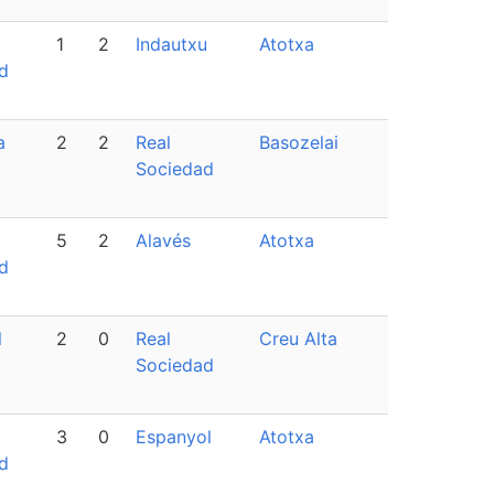
1
2
Indautxu
Atotxa
d
a
2
2
Real
Basozelai
Sociedad
5
2
Alavés
Atotxa
d
l
2
0
Real
Creu Alta
Sociedad
3
0
Espanyol
Atotxa
d