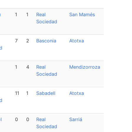
u
1
1
Real
San Mamés
Sociedad
7
2
Basconia
Atotxa
d
1
4
Real
Mendizorroza
Sociedad
11
1
Sabadell
Atotxa
d
l
0
0
Real
Sarriá
Sociedad