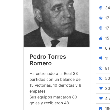
34
17
17
15
8 
Pedro Torres
11
Romero
81
Ha entrenado a la Real 33
50
partidos con un balance de
15 victorias, 10 derrotas y 8
30
empates.
Sus equipos marcaron 80
4 
goles y recibieron 48.
19