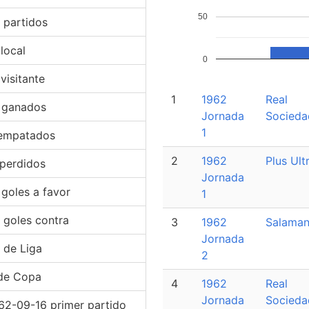
50
 partidos
 local
0
 visitante
1
1962
Real
 ganados
Jornada
Socieda
1
empatados
2
1962
Plus Ult
 perdidos
Jornada
 goles a favor
1
 goles contra
3
1962
Salama
Jornada
 de Liga
2
de Copa
4
1962
Real
Jornada
Socieda
62-09-16 primer partido