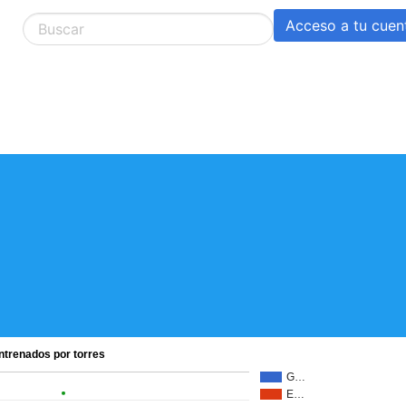
Acceso a tu cuen
trenados por torres
G…
E…