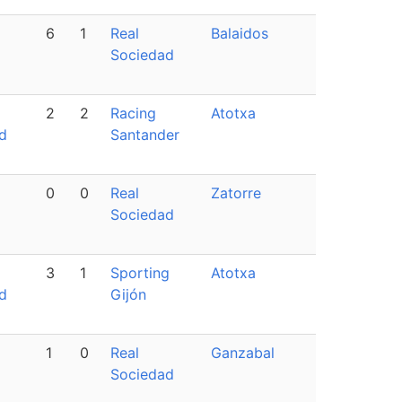
6
1
Real
Balaidos
Sociedad
2
2
Racing
Atotxa
d
Santander
0
0
Real
Zatorre
Sociedad
3
1
Sporting
Atotxa
d
Gijón
1
0
Real
Ganzabal
Sociedad