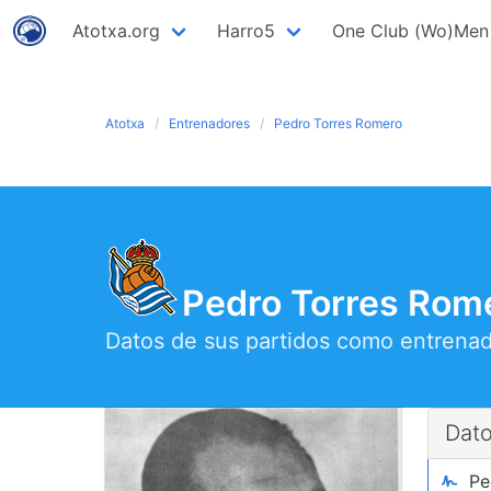
Atotxa.org
Harro5
One Club (Wo)Men
Atotxa
Entrenadores
Pedro Torres Romero
Pedro Torres Rome
Datos de sus partidos como entrena
Dat
Pe