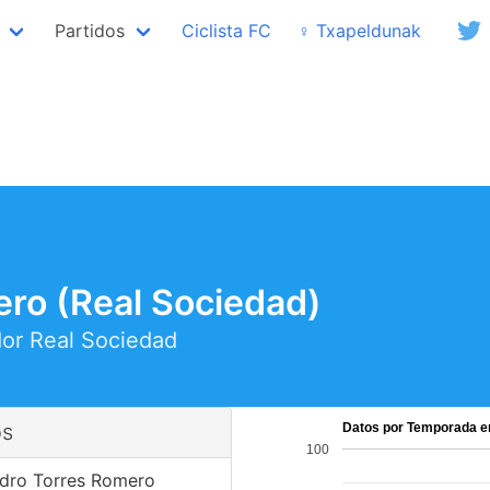
Partidos
Ciclista FC
♀ Txapeldunak
ro (Real Sociedad)
dor
Real Sociedad
os
Datos por Temporada en
100
dro Torres Romero