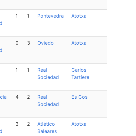
1
1
Pontevedra
Atotxa
d
0
3
Oviedo
Atotxa
d
1
1
Real
Carlos
Sociedad
Tartiere
cia
4
2
Real
Es Cos
Sociedad
3
2
Atlético
Atotxa
d
Baleares