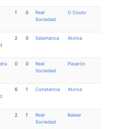
1
0
Real
O Couto
Sociedad
2
0
Salamanca
Atotxa
d
dra
0
0
Real
Pasarón
Sociedad
6
1
Constancia
Atotxa
d
2
1
Real
Balear
s
Sociedad