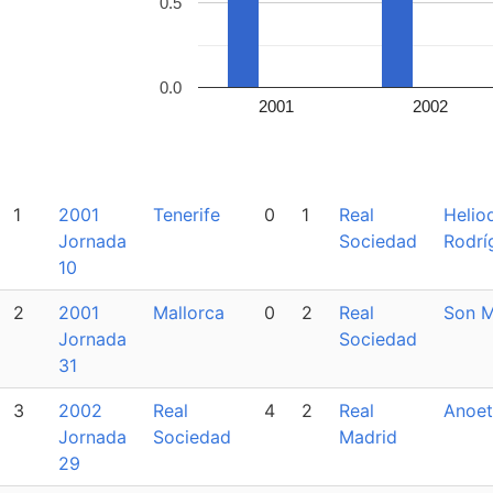
0.5
0.0
2001
2002
1
2001
Tenerife
0
1
Real
Helio
Jornada
Sociedad
Rodrí
10
2
2001
Mallorca
0
2
Real
Son M
Jornada
Sociedad
31
3
2002
Real
4
2
Real
Anoet
Jornada
Sociedad
Madrid
29