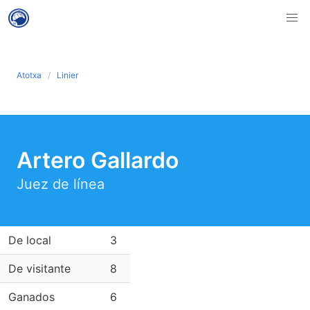
Atotxa
Linier
Artero Gallardo
Juez de línea
De local
3
De visitante
8
Ganados
6