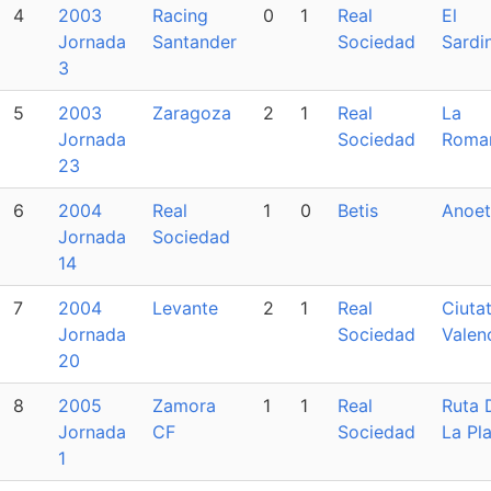
4
2003
Racing
0
1
Real
El
Jornada
Santander
Sociedad
Sardi
3
5
2003
Zaragoza
2
1
Real
La
Jornada
Sociedad
Roma
23
6
2004
Real
1
0
Betis
Anoet
Jornada
Sociedad
14
7
2004
Levante
2
1
Real
Ciuta
Jornada
Sociedad
Valen
20
8
2005
Zamora
1
1
Real
Ruta 
Jornada
CF
Sociedad
La Pl
1