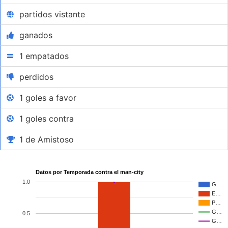
partidos vistante
ganados
1 empatados
perdidos
1 goles a favor
1 goles contra
1 de Amistoso
Datos por Temporada contra el man-city
1.0
G…
E…
P…
G…
0.5
G…