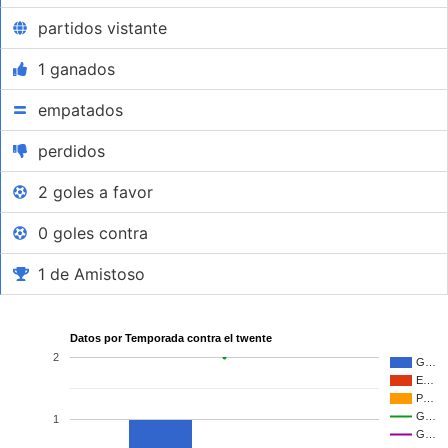
partidos vistante
1 ganados
empatados
perdidos
2 goles a favor
0 goles contra
1 de Amistoso
Datos por Temporada contra el twente
2
G…
E…
P…
G…
1
G…