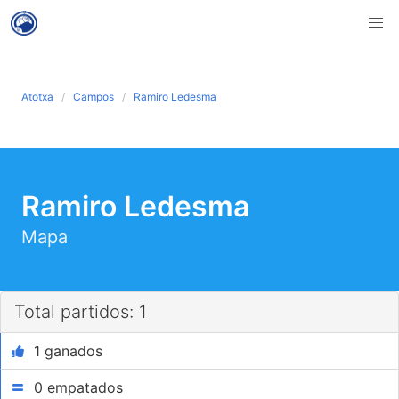
Atotxa
Campos
Ramiro Ledesma
Ramiro Ledesma
Mapa
Total partidos: 1
1 ganados
0 empatados