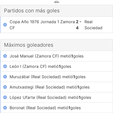
Año
Partidos con más goles
Copa Año 1976 Jornada 1 Zamora
2 -
Real
CF
4
Sociedad
Máximos goleadores
José Manuel (Zamora CF) metió
1
goles
León I (Zamora CF) metió
1
goles
Muruzábal (Real Sociedad) metió
1
goles
Amutxastegi (Real Sociedad) metió
1
goles
López Ufarte (Real Sociedad) metió
1
goles
Boronat (Real Sociedad) metió
1
goles