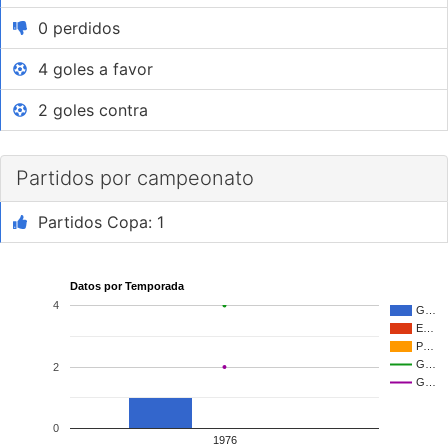
0 perdidos
4 goles a favor
2 goles contra
Partidos por campeonato
Partidos Copa: 1
Datos por Temporada
4
G…
E…
P…
G…
2
G…
0
1976