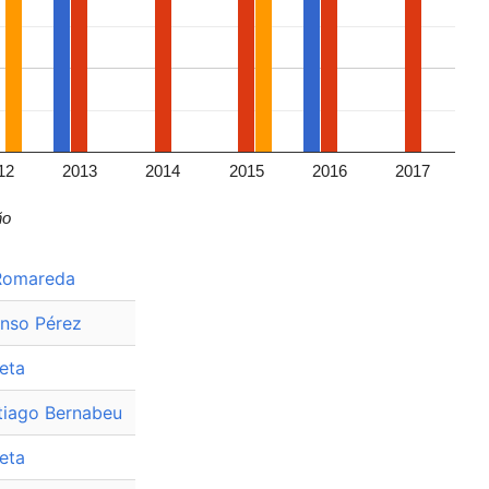
12
2013
2014
2015
2016
2017
ño
Romareda
onso Pérez
eta
tiago Bernabeu
eta