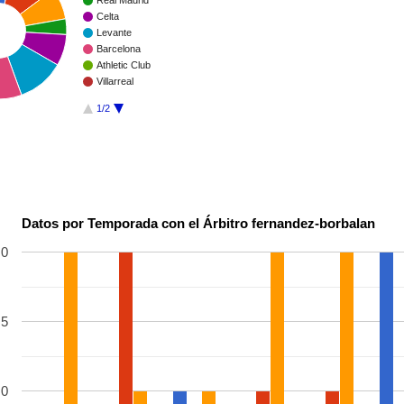
Real Madrid
Celta
Levante
Barcelona
Athletic Club
Villarreal
1/2
Datos por Temporada con el Árbitro fernandez-borbalan
.0
.5
.0