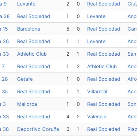
a 9
Levante
2
0
Real Sociedad
Ciu
a 28
Real Sociedad
1
0
Levante
Ano
a 15
Barcelona
5
0
Real Sociedad
Cam
a 26
Real Sociedad
1
1
Levante
Ano
a 33
Athletic Club
2
1
Real Sociedad
San
 7
Real Sociedad
1
2
Athletic Club
Ano
a 28
Getafe
1
0
Real Sociedad
Alf
a 35
Real Sociedad
1
1
Villarreal
Ano
a 3
Mallorca
1
0
Real Sociedad
Son
a 33
Real Sociedad
4
2
Valencia
Ano
a 38
Deportivo Coruña
0
1
Real Sociedad
Ria