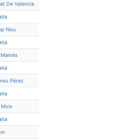
tat De Valencia
eta
p Nou
eta
 Mamés
eta
onso Pérez
eta
 Moix
eta
zor