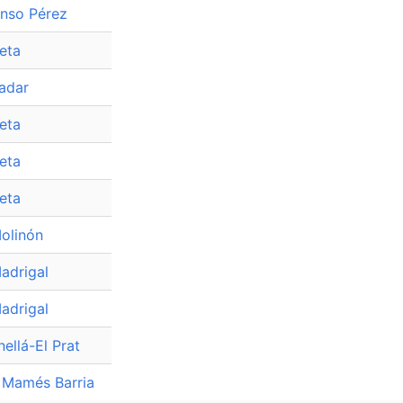
onso Pérez
eta
Sadar
eta
eta
eta
Molinón
adrigal
adrigal
ellá-El Prat
 Mamés Barria