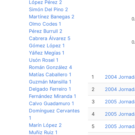
López Pérez 2
Simón Del Pino 2
Martínez Banegas 2
0
Olmo Codes 1
Pérez Burrull 2
Cabrera Álvarez 5
0
Gómez López 1
Yáñez Megías 1
Usón Rosel 1
Román González 4
Matías Caballero 1
1
2004 Jornad
Guzmán Mansilla 1
Delgado Ferreiro 1
2
2004 Jornad
Fernández Miranda 1
3
2005 Jornad
Calvo Guadamuro 1
Domínguez Cervantes
4
2005 Jornad
1
Marín López 2
5
2005 Jornad
Muñiz Ruiz 1