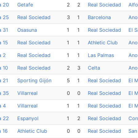
a 20
Getafe
2
2
Real Sociedad
Alf
a 25
Real Sociedad
3
1
Barcelona
Ano
a 31
Osasuna
1
1
Real Sociedad
El 
a 15
Real Sociedad
1
1
Athletic Club
Ano
a 2
Real Sociedad
1
1
Las Palmas
Ano
a 10
Real Sociedad
2
3
Celta
Ano
a 21
Sporting Gijón
5
1
Real Sociedad
El 
a 35
Villarreal
0
0
Real Sociedad
El M
a 4
Villarreal
1
1
Real Sociedad
El M
a 22
Espanyol
1
2
Real Sociedad
Corn
 16
Athletic Club
0
0
Real Sociedad
San