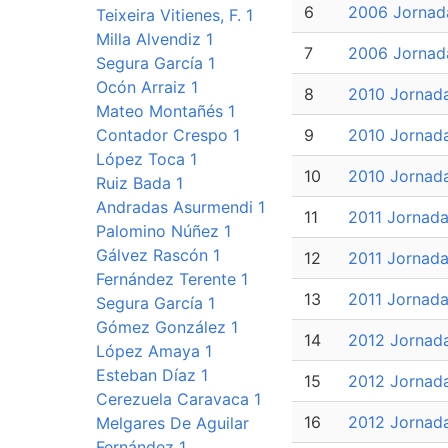
6
2006 Jornad
Teixeira Vitienes, F. 1
Milla Alvendiz 1
7
2006 Jornad
Segura García 1
Ocón Arraiz 1
8
2010 Jornad
Mateo Montañés 1
Contador Crespo 1
9
2010 Jornad
López Toca 1
10
2010 Jornad
Ruiz Bada 1
Andradas Asurmendi 1
11
2011 Jornada
Palomino Núñez 1
Gálvez Rascón 1
12
2011 Jornad
Fernández Terente 1
13
2011 Jornad
Segura García 1
Gómez González 1
14
2012 Jornad
López Amaya 1
Esteban Díaz 1
15
2012 Jornad
Cerezuela Caravaca 1
16
2012 Jornad
Melgares De Aguilar
Fernández 1