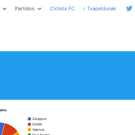
Partidos
Ciclista FC
♀ Txapeldunak
ados
Zaragoza
Getafe
Valencia