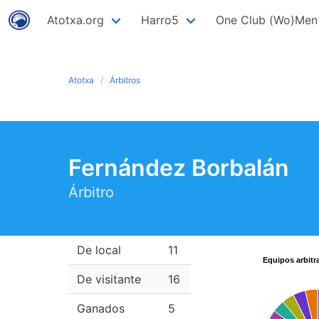
Atotxa.org
Harro5
One Club (Wo)Men
Atotxa
Árbitros
Fernández Borbalán
Árbitro
De local
11
Equipos arbitr
De visitante
16
Ganados
5