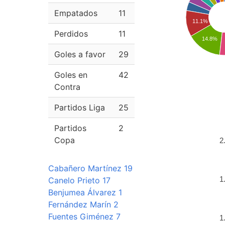
Empatados
11
11.1%
Perdidos
11
14.8%
Goles a favor
29
Goles en
42
Contra
Partidos Liga
25
Partidos
2
Copa
2
Cabañero Martínez 19
1
Canelo Prieto 17
Benjumea Álvarez 1
Fernández Marín 2
Fuentes Giménez 7
1